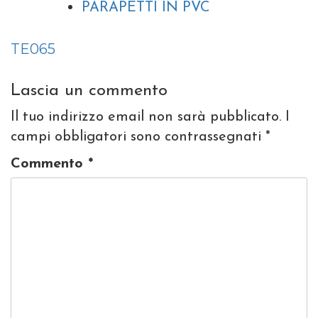
PARAPETTI IN PVC
Navigazione
TE065
articoli
Lascia un commento
Il tuo indirizzo email non sarà pubblicato.
I
campi obbligatori sono contrassegnati
*
Commento
*