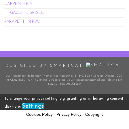
CARPENTERIA
GAZEBI E GRIGLIE
PARAPETTI IN PVC
DESIGNED BY SMARTCAT
Duetiserramenti di Trevisan Thomas Via Marcorina, 18 - 34075 San Canzian D'Isonzo (GO) -
P.I. 01062430317 - C.F. TRVTMS68T01F356J e-mail: duetiserramenti@gmail.com Telefono 334-
3362397 - Fax: 0481/063584
To change your privacy setting, e.g. granting or withdrawing consent,
Settings
click here:
Cookies Policy
-
Privacy Policy
-
Copyright