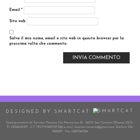
Email
*
Sito web
Salva il mio nome, email e sito web in questo browser per la
prossima volta che commento.
DESIGNED BY SMARTCAT
Duetiserramenti di Trevisan Thomas Via Marcorina, 18 - 34075 San Canzian D'Isonzo (GO) -
P.I. 01062430317 - C.F. TRVTMS68T01F356J e-mail: duetiserramenti@gmail.com Telefono 334-
3362397 - Fax: 0481/063584