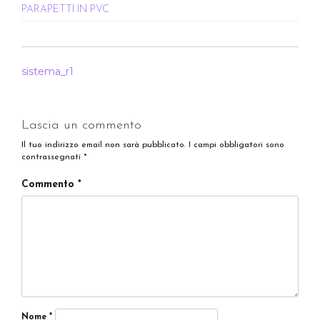
PARAPETTI IN PVC
NAVIGAZIONE
sistema_r1
ARTICOLI
Lascia un commento
Il tuo indirizzo email non sarà pubblicato.
I campi obbligatori sono
contrassegnati
*
Commento
*
Nome
*