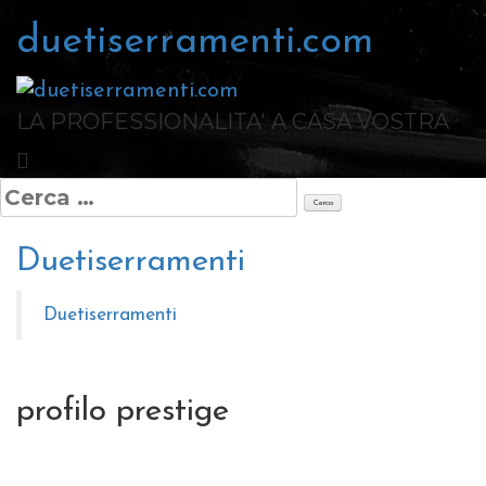
Salta
duetiserramenti.com
al
contenuto
LA PROFESSIONALITA' A CASA VOSTRA
Ricerca
per:
Duetiserramenti
Duetiserramenti
profilo prestige