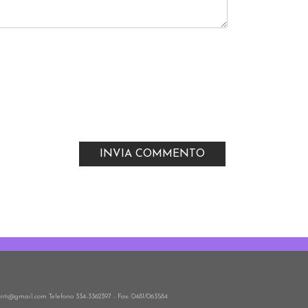
nti@gmail.com Telefono 334-3362397 - Fax: 0481/063584