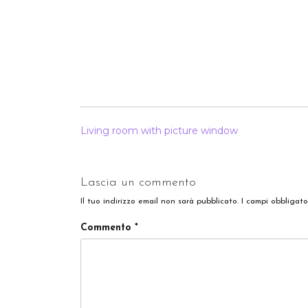
NAVIGAZIONE
Living room with picture window
ARTICOLI
Lascia un commento
Il tuo indirizzo email non sarà pubblicato.
I campi obbligat
Commento
*