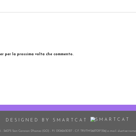
ser per la prossima volta che commento.
DESIGNED BY SMARTCAT
 - 34075 San Canzian D'Isonzo (GO) - P.I. 01062430317 - C.F. TRVTMS68T01F356J e-mail: duetiserrame