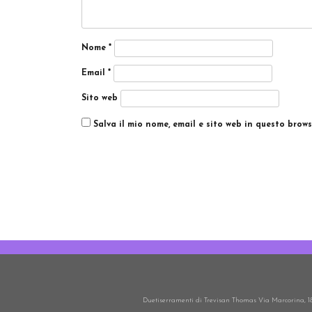
Nome
*
Email
*
Sito web
Salva il mio nome, email e sito web in questo brow
Duetiserramenti di Trevisan Thomas Via Marcorina, 18