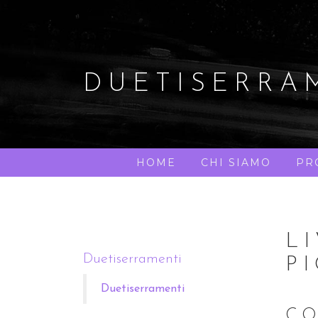
Salta
al
contenuto
DUETISERRA
HOME
CHI SIAMO
PR
L
Duetiserramenti
P
Duetiserramenti
CO