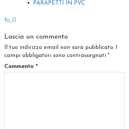
PARAPETTI IN PVC
Navigazione
fo_0
articoli
Lascia un commento
Il tuo indirizzo email non sarà pubblicato.
I
campi obbligatori sono contrassegnati
*
Commento
*