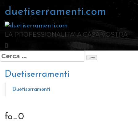
Salta
duetiserramenti.com
al
contenuto
LA PROFESSIONALITA' A CASA VOSTRA
Ricerca
per:
Duetiserramenti
Duetiserramenti
fo_0