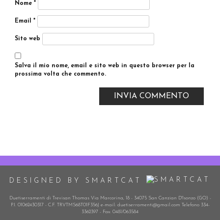
Nome
*
Email
*
Sito web
Salva il mio nome, email e sito web in questo browser per la
prossima volta che commento.
DESIGNED BY SMARTCAT
Duetiserramenti di Trevisan Thomas Via Marcorina, 18 - 34075 San Canzian D'Isonzo (GO) -
P.I. 01062430317 - C.F. TRVTMS68T01F356J e-mail: duetiserramenti@gmail.com Telefono 334-
3362397 - Fax: 0481/063584