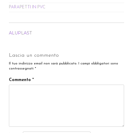
PARAPETTI IN PVC
NAVIGAZIONE
ALUPLAST
ARTICOLI
Lascia un commento
Il tuo indirizzo email non sarà pubblicato.
I campi obbligatori sono
contrassegnati
*
Commento
*