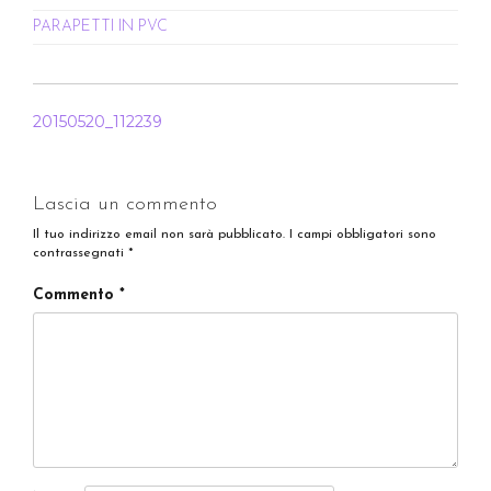
PARAPETTI IN PVC
NAVIGAZIONE
20150520_112239
ARTICOLI
Lascia un commento
Il tuo indirizzo email non sarà pubblicato.
I campi obbligatori sono
contrassegnati
*
Commento
*