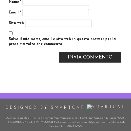
Nome
*
Email
*
Sito web
Salva il mio nome, email e sito web in questo browser per la
prossima volta che commento.
DESIGNED BY SMARTCAT
Duetiserramenti di Trevisan Thomas Via Marcorina, 18 - 34075 San Canzian D'Isonzo (GO) -
P.I. 01062430317 - C.F. TRVTMS68T01F356J e-mail: duetiserramenti@gmail.com Telefono 334-
3362397 - Fax: 0481/063584