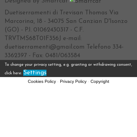
Designed by Smartcat
Duetiserramenti di Trevisan Thomas Via
Marcorina, 18 - 34075 San Canzian D'Isonzo
(GO) - P.I. 01062430317 - C.F.
TRVTMS68T01F356J e-mail:
duetiserramenti@gmail.com Telefono 334-
3362397 - Fax: 0481/063584
To change your privacy setting, e.g. granting or withdrawing consent,
Settings
click here:
Cookies Policy
-
Privacy Policy
-
Copyright